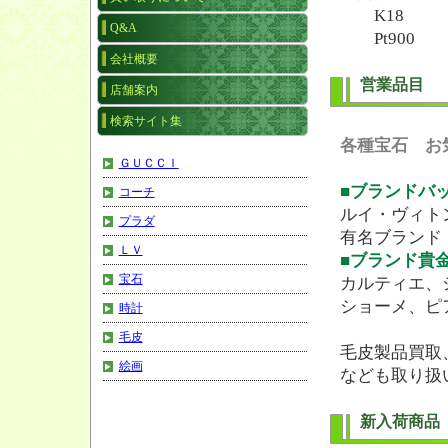
K18 （1
Q&A
Pt900 （
会社概要
営業品目
店舗案内
検索サイト集
各種宝石 お
ＧＵＣＣＩ
■ブランドバ
コーチ
ルイ・ヴィト
プラダ
有名ブランド
ＬＶ
■ブランド貴
宝石
カルティエ、
ショーメ、ピ
時計
毛皮
毛皮製品買取
絵画
なども取り扱
新入荷商品