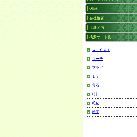
Q&A
会社概要
店舗案内
検索サイト集
ＧＵＣＣＩ
コーチ
プラダ
ＬＶ
宝石
時計
毛皮
絵画