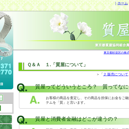
｜
ホーム
東京都杉並区の株式
Ｑ＆Ａ １.「質屋について」
＞「
２.販売について
質屋ってどういうところ？ 質ってなに
お客様の商品を査定し、その商品を担保にお金をご融
テムを「質」と言います。
質屋と消費者金融はどこが違うの？