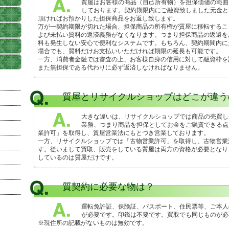
質屋はお客様の商品（自己所有物）を担保価値の範囲
しております。契約期限内にご融資致しました元金と
頂ければお預かりした担保商品をお返し致します。
万が一契約期限が切れた場合、担保商品の所有権が質屋に移転するこ
よび未払い質料の返済義務がなくなります。つまり担保商品の返還を
料も発生しない安心で便利なシステムです。もちろん、契約期間内に
場合でも、質料だけお支払いいただければ期限の延長も可能です。
一方、消費者金融では審査の上、お客様自身の信用に対して融資枠を
また無担保である代わりに必ず返済しなければなりません。
質屋とリサイクルショップはどこが違う
大きな違いは、リサイクルショップでは商品の売買し
業務、つまり商品を担保としてお金をご融資できる点
業許可」を取得し、質屋営業法にもとづき営業しております。
一方、リサイクルショップでは「古物営業許可」を取得し、古物営業
す。従いまして買取、販売をしている質屋は両方の資格が必要となり
しているのは質屋だけです。
質契約に必要な物は？
運転免許証、保険証、パスポート、住民票等、ご本人
が必要です。印鑑は不要です。買取でも同じものが必
※現住所の記載がないものは無効です。