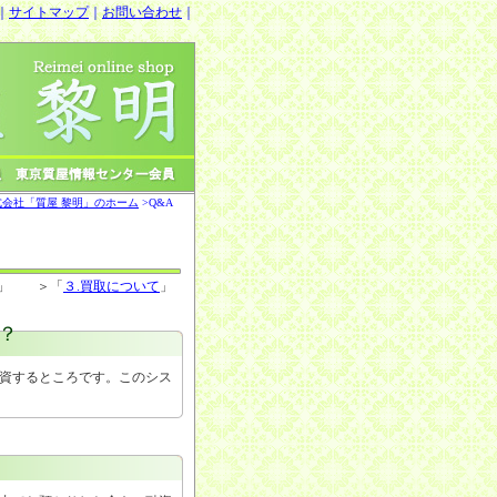
｜
サイトマップ
｜
お問い合わせ
｜
会社「質屋 黎明」のホーム
>Q&A
」 ＞「
３.買取について
」
？
資するところです。このシス